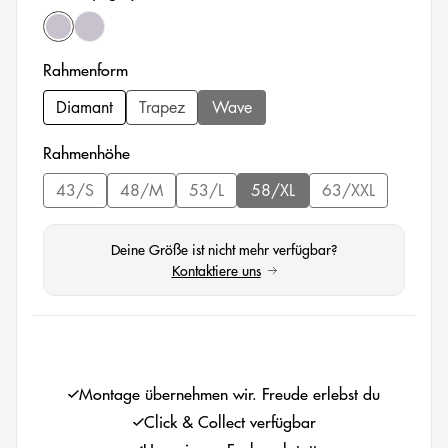
jetgrey matt
lightgrey matt
auswählen
Rahmenform
Diamant
Trapez
Wave
(Diese Option ist zurzeit nicht verfüg
auswählen
Rahmenhöhe
43/S
48/M
53/L
58/XL
63/XXL
(Diese Option ist zurzeit nicht verfügbar.)
(Diese Option ist zurzeit nicht verfügbar.)
(Diese Option ist zurzeit nicht verfügbar.)
(Diese Option ist zurzeit nicht
(Diese Option ist
Deine Größe ist nicht mehr verfügbar?
Kontaktiere uns
(öffnet in neuem Tab)
auswählen
Montage übernehmen wir. Freude erlebst du
Click & Collect verfügbar