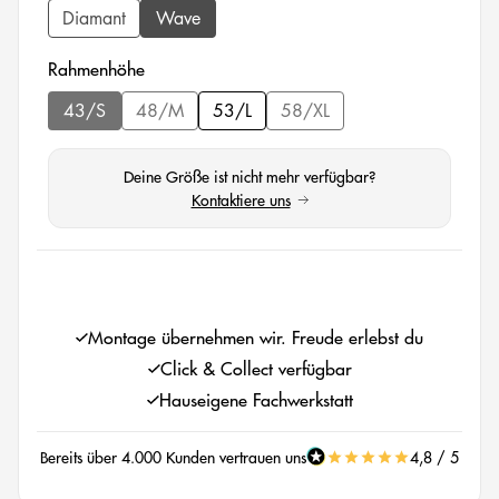
Diamant
Wave
auswählen
Rahmenhöhe
43/S
48/M
53/L
58/XL
(Diese Option ist zurzeit nicht verfügbar.)
(Diese Option ist zurzeit nicht verfügbar.)
(Diese Option ist zurzeit nicht
Deine Größe ist nicht mehr verfügbar?
Kontaktiere uns
(öffnet in neuem Tab)
auswählen
Montage übernehmen wir. Freude erlebst du
Click & Collect verfügbar
Hauseigene Fachwerkstatt
Bereits über 4.000 Kunden vertrauen uns
4,8 / 5