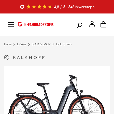
Zum Hauptinhalt springen
4,8
/ 5
548
Bewertungen
Home
E-Bikes
E-ATB & E-SUV
E-Hard Tails