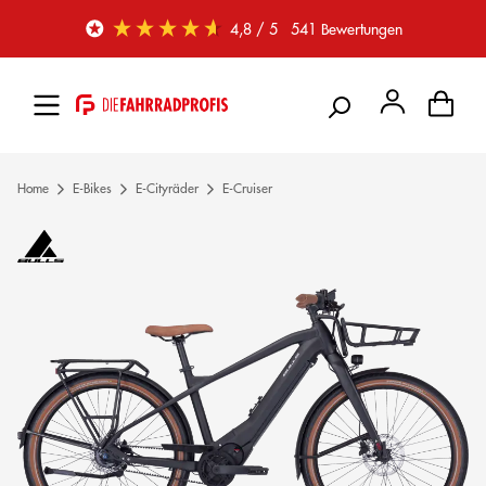
Zum Hauptinhalt springen
4,8
/ 5
541
Bewertungen
Home
E-Bikes
E-Cityräder
E-Cruiser