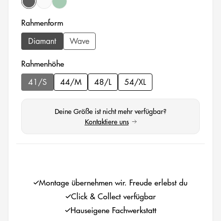
(Diese Option ist zurzeit nicht verfügbar.)
black matt
white
ipad air green matt
auswählen
Rahmenform
Diamant
Wave
auswählen
Rahmenhöhe
41/S
44/M
48/L
54/XL
(Diese Option ist zurzeit nicht verfügbar.)
Deine Größe ist nicht mehr verfügbar?
Kontaktiere uns
(öffnet in neuem Tab)
auswählen
Montage übernehmen wir. Freude erlebst du
Click & Collect verfügbar
Hauseigene Fachwerkstatt