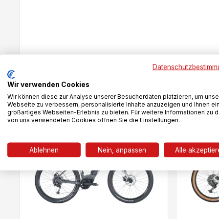
Datenschutzbestimm
Das könnte dir auch gefallen
Wir verwenden Cookies
Wir können diese zur Analyse unserer Besucherdaten platzieren, um unse
Webseite zu verbessern, personalisierte Inhalte anzuzeigen und Ihnen ei
großartiges Webseiten-Erlebnis zu bieten. Für weitere Informationen zu 
von uns verwendeten Cookies öffnen Sie die Einstellungen.
-9%
-18%
Ablehnen
Nein, anpassen
Alle akzeptie