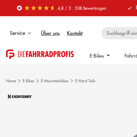
 Hauptinhalt springen
Zur Suche springen
Zur Hauptnavigation springen
4,8
/ 5
538
Bewertungen
Über uns
Kontakt
Service
E-Bikes
Fahrr
Home
E-Bikes
E-Mountainbikes
E-Hard Tails