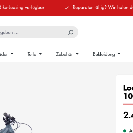
Bike-Leasing verfügbar
Reparatur fällig? Wir holen d
äder
Teile
Zubehör
Bekleidung
Lo
1
2.
Au