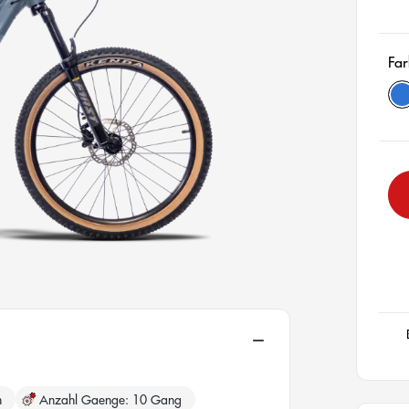
Far
b
aus
h
Anzahl Gaenge
10 Gang