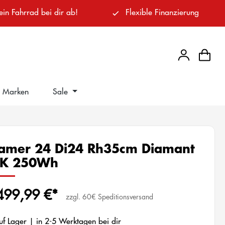
ein Fahrrad bei dir ab!
Flexible Finanzierung
Marken
Sale
amer 24 Di24 Rh35cm Diamant
0K 250Wh
499,99 €*
zzgl. 60€ Speditionsversand
f Lager | in 2-5 Werktagen bei dir