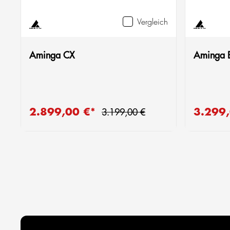
Vergleich
Aminga CX
Aminga 
Regulärer Preis:
2.899,00 €*
3.299
Verkaufspreis:
Verkaufsp
3.199,00 €