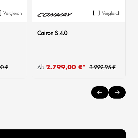
Vergleich
Vergleich
Cairon S 4.0
er Preis:
Regulärer Preis:
2.799,00 €*
Verkaufspreis:
V
00 €
Ab
3.999,95 €