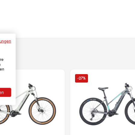
ungen
re
n
den
-27%
ren