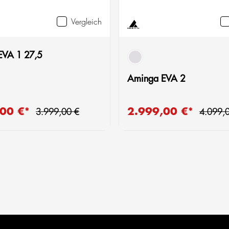
Vergleich
EVA 1 27,5
grau
Aminga EVA 2
Regulärer Preis:
Regulär
,00 €*
2.999,00 €*
reis:
Verkaufspreis:
3.999,00 €
4.099,