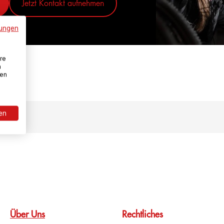
Jetzt Kontakt aufnehmen
ungen
re
n
den
ren
Über Uns
Rechtliches