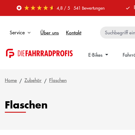
 Hauptinhalt springen
Zur Suche springen
Zur Hauptnavigation springen
4,8
/ 5
541
Bewertungen
Über uns
Kontakt
Service
E-Bikes
Fahrr
Home
Zubehör
Flaschen
Flaschen