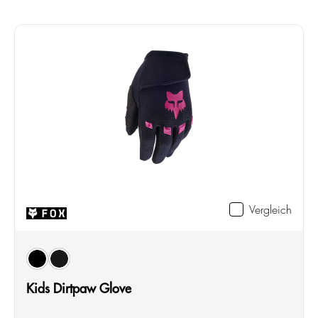
Vergleich
auswählen
Farbe
black/pink
black
Kids Dirtpaw Glove