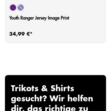
auswählen
Farbe
(Diese Option ist zurzeit nicht verfügbar.)
plum
dark blue
Youth Ranger Jersey Image Print
34,99 €*
Regulärer Preis:
Trikots & Shirts
gesucht? Wir helfen
dir, das richtige zu