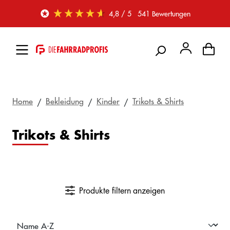
Zum Hauptinhalt springen
4,8
/ 5
541
Bewertungen
Home
Bekleidung
Kinder
Trikots & Shirts
Trikots & Shirts
Produkte filtern