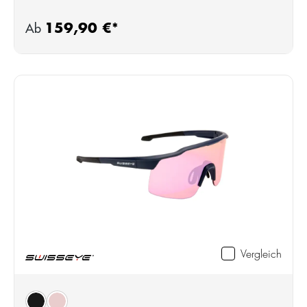
159,90 €*
Regulärer Preis:
Ab
Vergleich
auswählen
Farbe