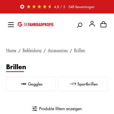
Zum Hauptinhalt springen
4,8
/ 5
548
Bewertungen
Home
Bekleidung
Accessoires
Brillen
Brillen
Goggles
Sportbrillen
Produkte filtern