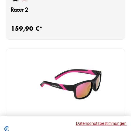
black matt/black
blue matt/black
Racer 2
159,90 €*
Regulärer Preis:
Datenschutzbestimmungen
Vergleich