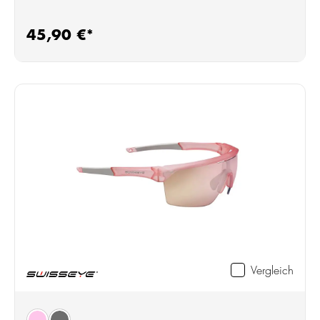
45,90 €*
Regulärer Preis:
Vergleich
auswählen
Farbe