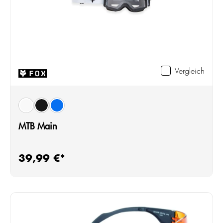
Vergleich
auswählen
Farbe
white
black
galaxy blue
MTB Main
39,99 €*
Regulärer Preis: