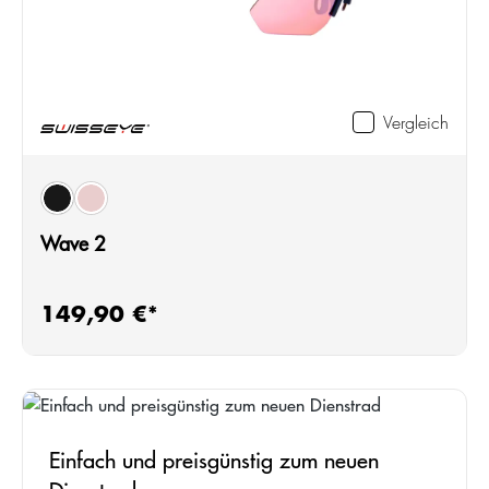
Vergleich
auswählen
Farbe
black matt/black
blue matt/black
Wave 2
149,90 €*
Regulärer Preis:
Einfach und preisgünstig zum neuen