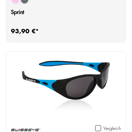
crystal pink
gun metal
Sprint
93,90 €*
Regulärer Preis:
Vergleich