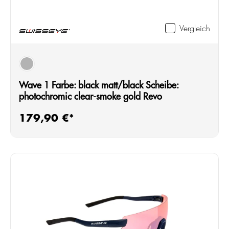
Vergleich
schwarz
Wave 1 Farbe: black matt/black Scheibe:
photochromic clear-smoke gold Revo
179,90 €*
Regulärer Preis: