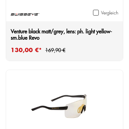
Vergleich
Venture black matt/grey, lens: ph. light yellow-
sm.blue Revo
Regulärer Preis:
130,00 €*
Verkaufspreis:
169,90 €