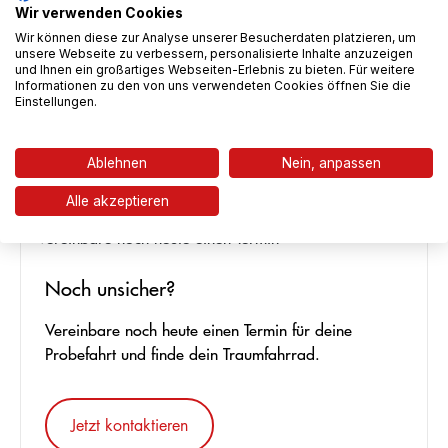
Wir verwenden Cookies
Wir können diese zur Analyse unserer Besucherdaten platzieren, um
auswählen
Farbe
unsere Webseite zu verbessern, personalisierte Inhalte anzuzeigen
(Diese Option ist zurzeit nicht verfügbar.)
(Diese Option ist zurzeit nicht verfügbar.)
black matt/pink
black matt/red
blue shiny/light blue
und Ihnen ein großartiges Webseiten-Erlebnis zu bieten. Für weitere
Rocker Pro
Informationen zu den von uns verwendeten Cookies öffnen Sie die
Einstellungen.
45,90 €*
Regulärer Preis:
Ablehnen
Nein, anpassen
Alle akzeptieren
Noch unsicher?
Vereinbare noch heute einen Termin für deine
Probefahrt und finde dein Traumfahrrad.
Jetzt kontaktieren