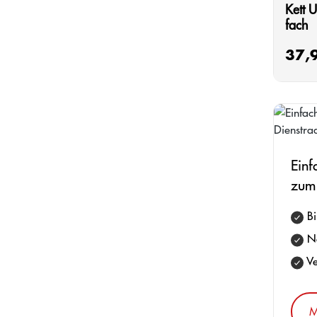
Kett 
fach
37,
Regulä
Einf
zum
Bi
Ne
Ve
M