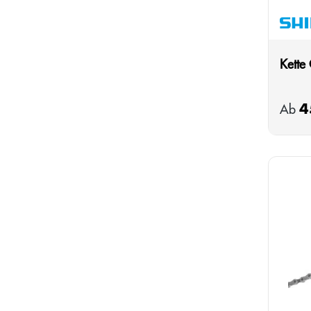
Kette
4
Regulä
Ab