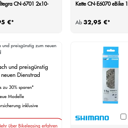
Ultegra CN-6701 2x10-
Kette CN-E6070 eBike 1
95 €*
32,95 €*
rer Preis:
Regulärer Preis:
Ab
ach und preisgünstig
 neuen Dienstrad
s zu 30% sparen*
ue Modelle
rsicherung inklusive
ehr über Bikeleasing erfahren