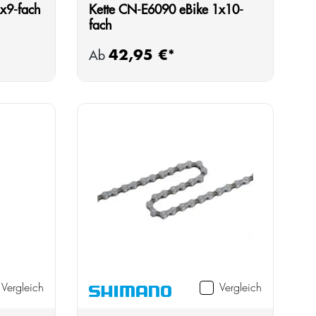
x9-fach
Kette CN-E6090 eBike 1x10-
fach
42,95 €*
Regulärer Preis:
Ab
Vergleich
Vergleich