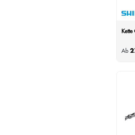
Kette
2
Regulä
Ab