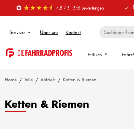
 Hauptinhalt springen
Zur Suche springen
Zur Hauptnavigation springen
4,8
/ 5
546
Bewertungen
Über uns
Kontakt
Service
E-Bikes
Fahrr
Home
Teile
Antrieb
Ketten & Riemen
Ketten & Riemen