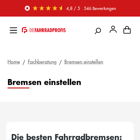
Zum Hauptinhalt springen
4,8
/ 5
546
Bewertungen
Home
Fachberatung
Bremsen einstellen
Bremsen einstellen
Die besten Fahrradbremsen: