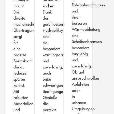
Fahrbahnschmutzes
macht.
suchen.
und
Die
Dank
ihrer
direkte
der
besseren
mechanische
geschlossenen
Wärmeableitung
Übertragung
Hydrauliksysteme
sind
sorgt
sind
Scheibenbremsen
für
sie
besonders
eine
besonders
langlebig
präzise
wartungsarm
und
Bremskraft,
und
zuverlässig.
die du
zuverlässig,
Ob auf
jederzeit
auch
anspruchsvollen
spüren
unter
Abfahrten
kannst.
schwierigen
oder
Mit
Bedingungen.
in
robusten
Genieße
urbanen
Materialien
die
Umgebungen
und
perfekte