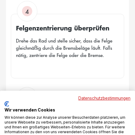
4
Felgenzentrierung überprüfen
Drehe das Rad und stelle sicher, dass die Felge
gleichmäßig durch die Bremsbeläge läuft. Falls
nötig, zentriere die Felge oder die Bremse.
5
Datenschutzbestimmungen
Wir verwenden Cookies
Probefahrt
Wir können diese zur Analyse unserer Besucherdaten platzieren, um
unsere Webseite zu verbessern, personalisierte Inhalte anzuzeigen
Teste die Bremsen bei einer kurzen Probefahrt, um
und Ihnen ein großartiges Webseiten-Erlebnis zu bieten. Für weitere
Informationen zu den von uns verwendeten Cookies öffnen Sie die
sicherzustellen, dass sie optimal funktionieren.