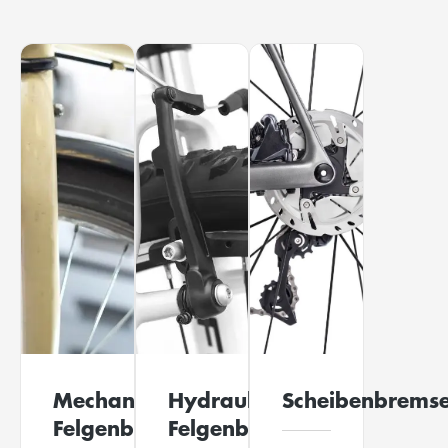
Mechanische
Hydraulische
Scheibenbrems
Felgenbremse
Felgenbremse