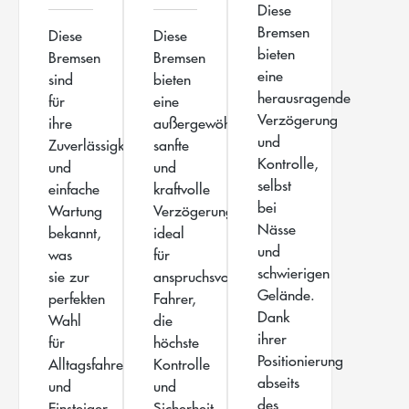
Diese
Bremsen
Diese
Diese
bieten
Bremsen
Bremsen
eine
sind
bieten
herausragende
für
eine
Verzögerung
ihre
außergewöhnlich
und
Zuverlässigkeit
sanfte
Kontrolle,
und
und
selbst
einfache
kraftvolle
bei
Wartung
Verzögerung,
Nässe
bekannt,
ideal
und
was
für
schwierigen
sie zur
anspruchsvolle
Gelände.
perfekten
Fahrer,
Dank
Wahl
die
ihrer
für
höchste
Positionierung
Alltagsfahrer
Kontrolle
abseits
und
und
des
Einsteiger
Sicherheit