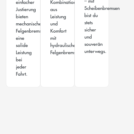
– mit
einfacher
Kombination
Scheibenbremsen
Justierung
aus
bist du
bieten
Leistung
stets
mechanische
und
sicher
Felgenbremsen
Komfort
und
eine
mit
souverän
solide
hydraulischen
unterwegs.
Leistung
Felgenbremsen.
bei
jeder
Fahrt.