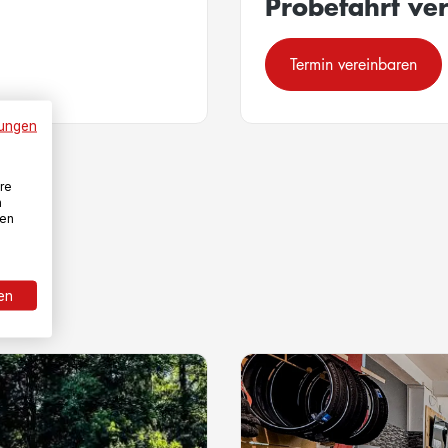
Probefahrt ve
Termin vereinbaren
ungen
re
n
den
ren