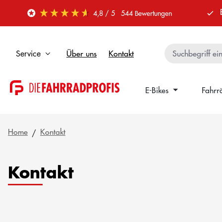
 Hauptinhalt springen
Zur Suche springen
Zur Hauptnavigation springen
4,8
/ 5
544
Bewertungen
Über uns
Kontakt
Service
E-Bikes
Fahrr
Home
Kontakt
Kontakt