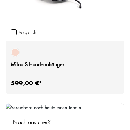
Vergleich
orange
Milou S Hundeanhänger
599,00 €*
Regulärer Preis:
Noch unsicher?