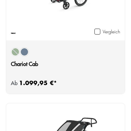
Vergleich
auswählen
Farbe
(Diese Option ist zurzeit nicht verfügbar.)
cypress green
dark slate
Chariot Cab
1.099,95 €*
Regulärer Preis:
Ab