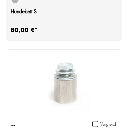
schwarz
Hundebett S
80,00 €*
Regulärer Preis:
Vergleich