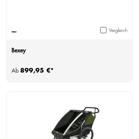
Vergleich
Bexey
899,95 €*
Regulärer Preis:
Ab