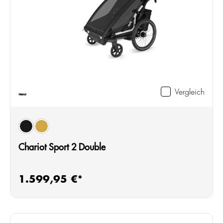
Vergleich
auswählen
Farbe
black
natural gold
Chariot Sport 2 Double
1.599,95 €*
Regulärer Preis: