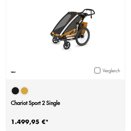
Vergleich
auswählen
Farbe
black
natural gold
Chariot Sport 2 Single
1.499,95 €*
Regulärer Preis: