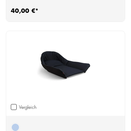
40,00 €*
Regulärer Preis:
Vergleich
blau