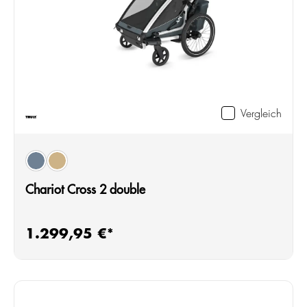
Vergleich
auswählen
Farbe
dark slate
faded khaki
Chariot Cross 2 double
1.299,95 €*
Regulärer Preis: