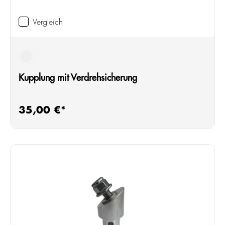
Vergleich
silber
Kupplung mit Verdrehsicherung
35,00 €*
Regulärer Preis: