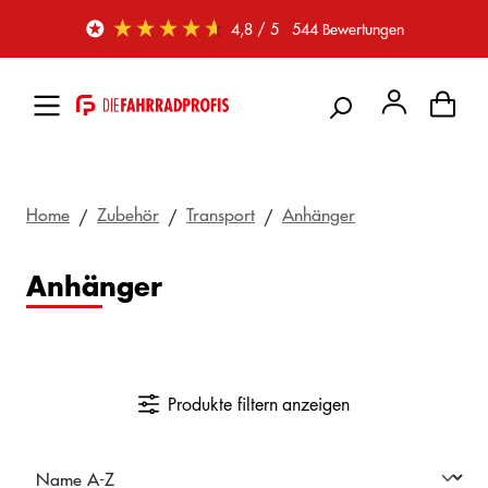
Zum Hauptinhalt springen
4,8
/ 5
544
Bewertungen
Home
Zubehör
Transport
Anhänger
Anhänger
Produkte filtern