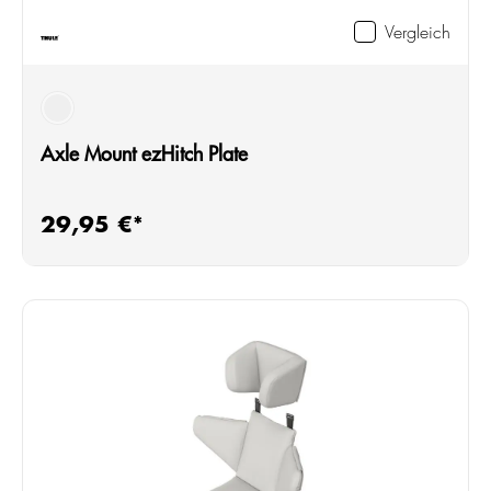
Vergleich
silber
Axle Mount ezHitch Plate
29,95 €*
Regulärer Preis: