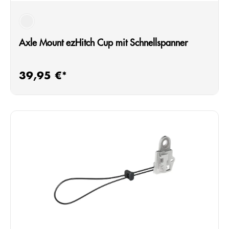
silber
Axle Mount ezHitch Cup mit Schnellspanner
39,95 €*
Regulärer Preis: