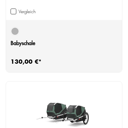
Vergleich
schwarz
Babyschale
130,00 €*
Regulärer Preis: