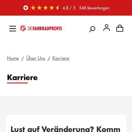
Zum Hauptinhalt springen
4,8
/ 5
548
Bewertungen
Home
Über Uns
Karriere
Karriere
Lust auf Veränderung? Komm