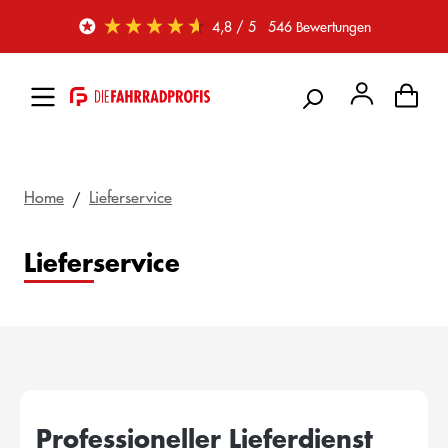
Zum Hauptinhalt springen
4,8
/ 5
546
Bewertungen
Home
Lieferservice
Lieferservice
Professioneller Lieferdienst