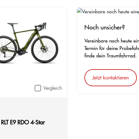
Noch unsicher?
Vereinbare noch heute ei
Termin für deine Probefah
finde dein Traumfahrrad.
Jetzt kontaktieren
Vergleich
auswählen
e
e
 RLT E9 RDO 4-Star