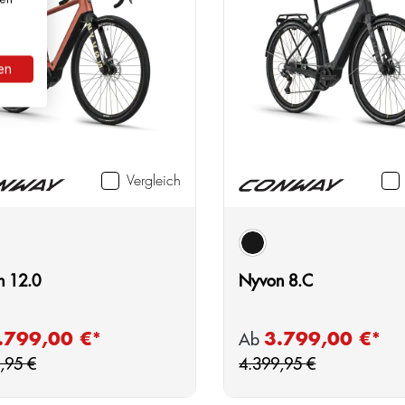
ren
Vergleich
auswählen
Farbe
black matt/reflective
 12.0
Nyvon 8.C
Regulärer Preis:
Re
.799,00 €*
3.799,00 €*
fspreis:
Verkaufspreis:
Ab
,95 €
4.399,95 €