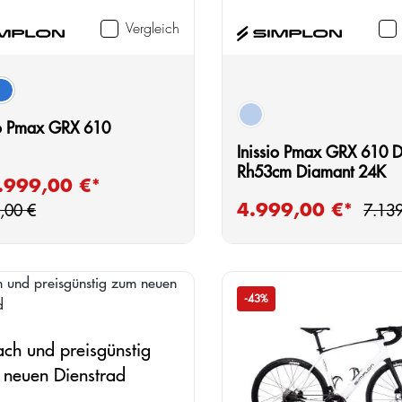
Vergleich
auswählen
e
y grey matt/black glossy
island blue glossy/black glossy
blau
io Pmax GRX 610
Inissio Pmax GRX 610 
Rh53cm Diamant 24K
Regulärer Preis:
.999,00 €*
fspreis:
Regul
4.999,00 €*
Verkaufspreis:
,00 €
7.139
-43%
ach und preisgünstig
 neuen Dienstrad