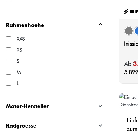
Rahmenhoehe
Farb
shad
XXS
Iniss
XS
S
3
Verkau
Ab
5.899
M
L
XL
Motor-Hersteller
Einf
Radgroesse
zum