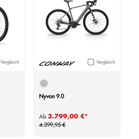
Vergleich
Vergleich
auswählen
Farbe
grey
Nyvon 9.0
gulärer Preis:
Regulärer Preis:
3.799,00 €*
Verkaufspreis:
Ab
4.399,95 €