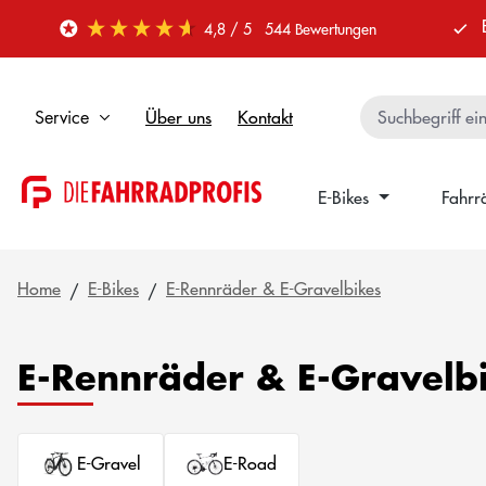
 Hauptinhalt springen
Zur Suche springen
Zur Hauptnavigation springen
4,8
/ 5
544
Bewertungen
Über uns
Kontakt
Service
E-Bikes
Fahrr
Home
E-Bikes
E-Rennräder & E-Gravelbikes
E-Rennräder & E-Gravelb
E-Gravel
E-Road