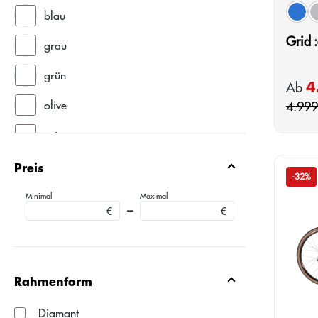
Farb
blau
blue
Grid 
grau
grün
4
Verkau
Ab
olive
4.999
rot
schwarz
Preis
-32%
weiß
Minimal
Maximal
–
€
€
Rahmenform
Diamant