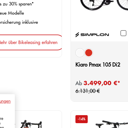
s zu 30% sparen*
ue Modelle
rsicherung inklusive
ehr über Bikeleasing erfahren
auswählen
Farbe
white
red
Kiaro Pmax 105 Di2
Re
3.499,00 €*
Verkaufspreis:
Ab
6.131,00 €
ungen
re
-14%
n
den