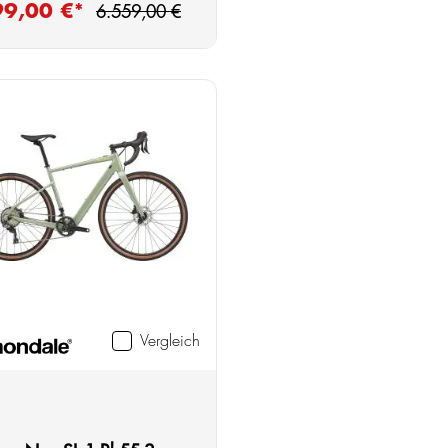
Regulärer Preis:
99,00 €*
fspreis:
6.559,00 €
Vergleich