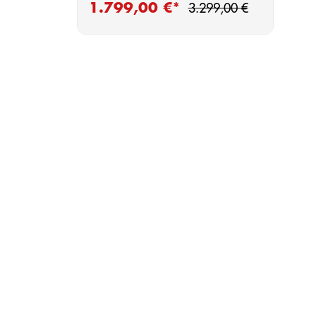
Regulärer Preis:
1.799,00 €*
Verkaufspreis:
3.299,00 €