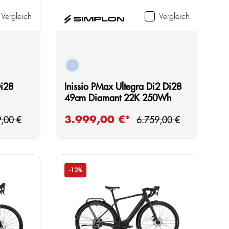
Vergleich
Vergleich
blau
Di28
Inissio PMax Ultegra Di2 Di28
49cm Diamant 22K 250Wh
ärer Preis:
Regulärer Preis:
3.999,00 €*
Verkaufspreis:
,00 €
6.759,00 €
-12%