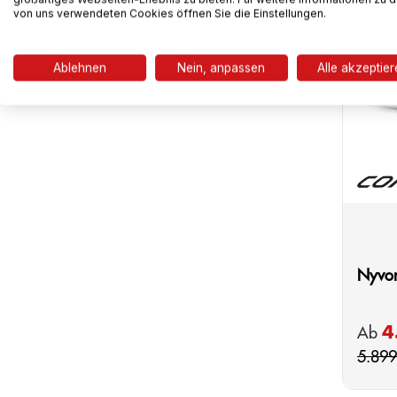
von uns verwendeten Cookies öffnen Sie die Einstellungen.
Ablehnen
Nein, anpassen
Alle akzeptie
Nyvon
4
Verkau
Ab
5.899