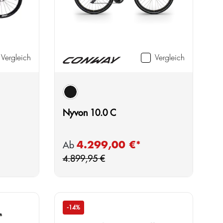
Vergleich
Vergleich
auswählen
Farbe
black
Nyvon 10.0 C
gulärer Preis:
Regulärer Preis:
4.299,00 €*
Verkaufspreis:
Ab
4.899,95 €
-14%