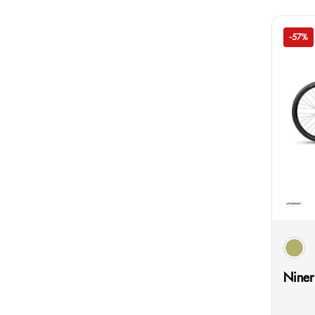
-57%
Farb
Oliv
Niner