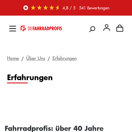
Zum Hauptinhalt springen
4,8
/ 5
541
Bewertungen
Home
Über Uns
Erfahrungen
Erfahrungen
Fahrradprofis: über 40 Jahre