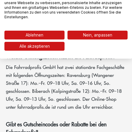
unsere Webseite zu verbessern, personalisierte Inhalte anzuzeigen
Speditionslieferung für Fahrräder 69,00 €. Selbstabholung
und Ihnen ein großartiges Webseiten-Erlebnis zu bieten. Für weitere
Informationen zu den von uns verwendeten Cookies öffnen Sie die
in Ravensburg und Biberach kostenlos. International:
Einstellungen.
Standardversand ab 4,90 € (ab 100 € Warenwert).
Lieferzeit jeweils 1–3 Werktage für Kleinteile, 2–5
Ablehnen
Nein, anpassen
Werktage für Fahrräder per Spedition.
Alle akzeptieren
Welche Öffnungszeiten haben die Fahrradprofis?
Die Fahrradprofis GmbH hat zwei stationäre Fachgeschäfte
mit folgenden Öffnungszeiten: Ravensburg (Wangener
Straße 17): Mo.–Fr. 09–18 Uhr, Sa. 09–16 Uhr, So.
geschlossen. Biberach (Kolpingstraße 12): Mo.–Fr. 09–18
Uhr, Sa. 09–13 Uhr, So. geschlossen. Der Online-Shop
unter fahrradprofis.de ist rund um die Uhr erreichbar.
Gibt es Gutscheincodes oder Rabatte bei den