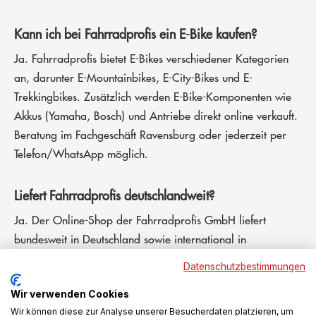
Kann ich bei Fahrradprofis ein E-Bike kaufen?
Ja. Fahrradprofis bietet E-Bikes verschiedener Kategorien
an, darunter E-Mountainbikes, E-City-Bikes und E-
Trekkingbikes. Zusätzlich werden E-Bike-Komponenten wie
Akkus (Yamaha, Bosch) und Antriebe direkt online verkauft.
Beratung im Fachgeschäft Ravensburg oder jederzeit per
Telefon/WhatsApp möglich.
Liefert Fahrradprofis deutschlandweit?
Ja. Der Online-Shop der Fahrradprofis GmbH liefert
bundesweit in Deutschland sowie international in
europäische Länder wie Österreich, Schweiz, Frankreich,
Datenschutzbestimmungen
Niederlande, Belgien und weitere. Versandkosten
Deutschland: Standardversand ab 2,90 € (ab 100 €
Wir verwenden Cookies
Wir können diese zur Analyse unserer Besucherdaten platzieren, um
Warenwert), Gefahrgutversand für Akkus 9,90 €,