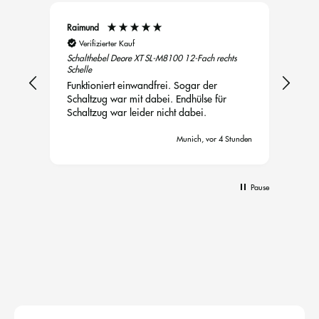
Raimund
Ano
Verifizierter Kauf
Ve
Schalthebel Deore XT SL-M8100 12-Fach rechts
Kass
Schelle
51 Z
Funktioniert einwandfrei. Sogar der
Nach
Schaltzug war mit dabei. Endhülse für
funk
Schaltzug war leider nicht dabei.
Munich, vor 4 Stunden
Pause