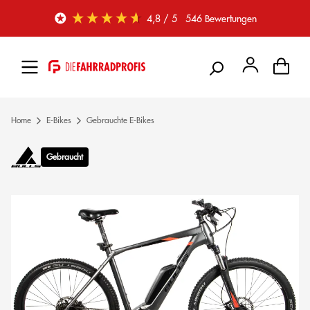
Zum Hauptinhalt springen
4,8
/ 5
546
Bewertungen
Home
E-Bikes
Gebrauchte E-Bikes
Gebraucht