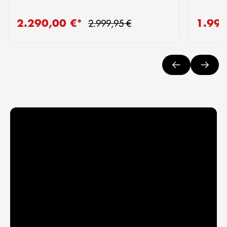
Regulärer Preis:
2.290,00 €*
1.99
Verkaufspreis:
Verkaufs
2.999,95 €