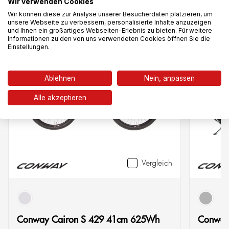
Das könnte dir auch gefallen
Wir verwenden Cookies
Wir können diese zur Analyse unserer Besucherdaten platzieren, um
unsere Webseite zu verbessern, personalisierte Inhalte anzuzeigen
und Ihnen ein großartiges Webseiten-Erlebnis zu bieten. Für weitere
Informationen zu den von uns verwendeten Cookies öffnen Sie die
Gebraucht
-24%
Gebrauch
Einstellungen.
Ablehnen
Nein, anpassen
Alle akzeptieren
Vergleich
grau
schwa
Conway Cairon S 429 41cm 625Wh
Conway