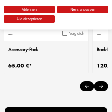
Ablehnen
Nein, anpassen
Alle akzeptieren
Vergleich
Accessory-Pack
Back-Rol
65,00 €*
120,0
Regulärer Preis:
Reguläre