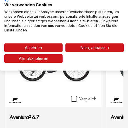
Wir verwenden Cookies
Das könnte dir auch gefallen
Wir können diese zur Analyse unserer Besucherdaten platzieren, um
unsere Webseite zu verbessern, personalisierte Inhalte anzuzeigen
und Ihnen ein großartiges Webseiten-Erlebnis zu bieten. Für weitere
Informationen zu den von uns verwendeten Cookies öffnen Sie die
Einstellungen.
-25%
-28%
Ablehnen
Nein, anpassen
Alle akzeptieren
Vergleich
Aventura² 6.7
Aventur