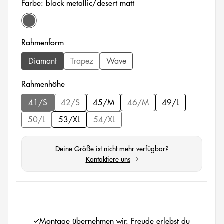
Farbe: black metallic/desert matt
black metallic/desert matt
auswählen
Rahmenform
Diamant
Trapez
Wave
(Diese Option ist zurzeit nicht verfügbar.)
auswählen
Rahmenhöhe
41/S
42/S
45/M
46/M
49/L
(Diese Option ist zurzeit nicht verfügbar.)
(Diese Option ist zurzeit nicht verfügbar.)
(Diese Option ist zurzeit nich
50/L
53/XL
54/XL
(Diese Option ist zurzeit nicht verfügbar.)
(Diese Option ist zurzeit nicht verfügbar.
Deine Größe ist nicht mehr verfügbar?
Kontaktiere uns
(öffnet in neuem Tab)
auswählen
Montage übernehmen wir. Freude erlebst du