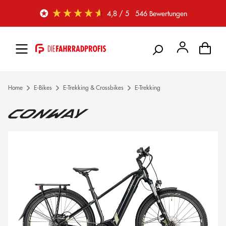
Zum Hauptinhalt springen
4,8
/ 5
546
Bewertungen
Home
E-Bikes
E-Trekking & Crossbikes
E-Trekking