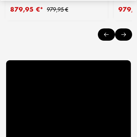
Regulärer Preis:
879,95 €*
979,
Verkaufspreis:
Verkaufs
979,95 €