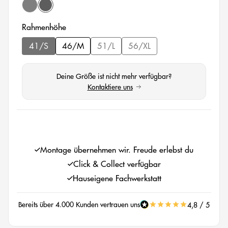
(Diese Option ist zurzeit nicht verfügbar.)
black matt/light grey
black matt/black
auswählen
Rahmenhöhe
41/S
46/M
51/L
56/XL
(Diese Option ist zurzeit nicht verfügbar.)
(Diese Option ist zurzeit nicht verfügbar.
(Diese Option ist zurzeit nicht
Deine Größe ist nicht mehr verfügbar?
Kontaktiere uns
(öffnet in neuem Tab)
auswählen
Montage übernehmen wir. Freude erlebst du
Click & Collect verfügbar
Hauseigene Fachwerkstatt
Bereits über 4.000 Kunden vertrauen uns
4,8 / 5