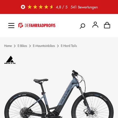
Zum Hauptinhalt springen
4,8
/ 5
541
Bewertungen
Home
E-Bikes
E-Mountainbikes
E-Hard Tails