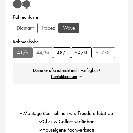
black matte/ nano grey
black matte/ pro blue
auswählen
Rahmenform
Diamant
Trapez
Wave
auswählen
Rahmenhöhe
41/S
44/M
48/L
54/XL
60/XXL
(Diese Option ist zurzeit nicht verfügbar.)
(Diese Option ist zurzeit nicht verfügbar.)
(Diese Option ist
Deine Größe ist nicht mehr verfügbar?
Kontaktiere uns
(öffnet in neuem Tab)
auswählen
Montage übernehmen wir. Freude erlebst du
Click & Collect verfügbar
Hauseigene Fachwerkstatt