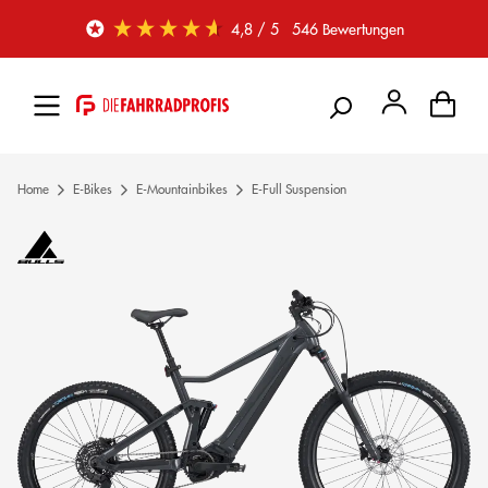
Zum Hauptinhalt springen
4,8
/ 5
546
Bewertungen
Home
E-Bikes
E-Mountainbikes
E-Full Suspension