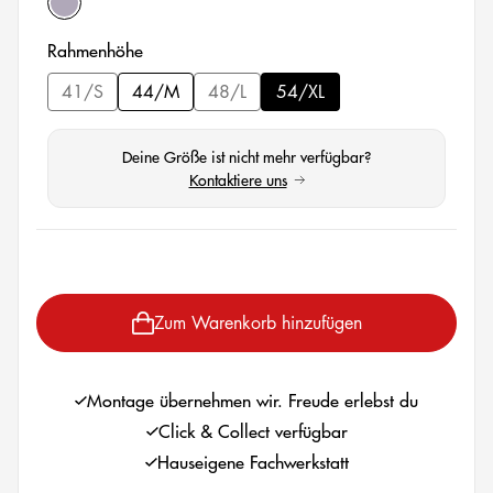
nano grey
auswählen
Rahmenhöhe
41/S
44/M
48/L
54/XL
(Diese Option ist zurzeit nicht verfügbar.)
(Diese Option ist zurzeit nicht verfügbar.)
Deine Größe ist nicht mehr verfügbar?
Kontaktiere uns
(öffnet in neuem Tab)
auswählen
Zum Warenkorb hinzufügen
Montage übernehmen wir. Freude erlebst du
Click & Collect verfügbar
Hauseigene Fachwerkstatt