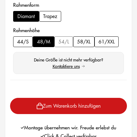
auswählen
Rahmenform
Diamant
Trapez
auswählen
Rahmenhöhe
44/S
48/M
54/L
58/XL
61/XXL
(Diese Option ist zurzeit nicht verfügbar.
Deine Größe ist nicht mehr verfügbar?
Kontaktiere uns
(öffnet in neuem Tab)
auswählen
Zum Warenkorb hinzufügen
Montage übernehmen wir. Freude erlebst du
Click & Collect verfügbar