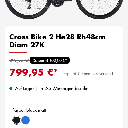
Cross Bike 2 He28 Rh48cm
Diam 27K
899,95 €*
Du sparst 100,00 €*
799,95 €*
zzgl. 60€ Speditionsversand
Auf Lager | in 2-5 Werktagen bei dir
Farbe: black matt
black matt
dark petrol matt