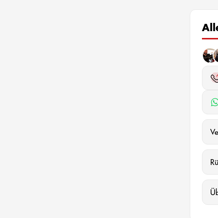
Al
Ve
R
Ü