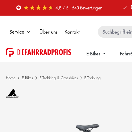
 Hauptinhalt springen
Zur Suche springen
Zur Hauptnavigation springen
4,8
/ 5
543
Bewertungen
Über uns
Kontakt
Service
E-Bikes
Fahrr
Home
E-Bikes
E-Trekking & Crossbikes
E-Trekking