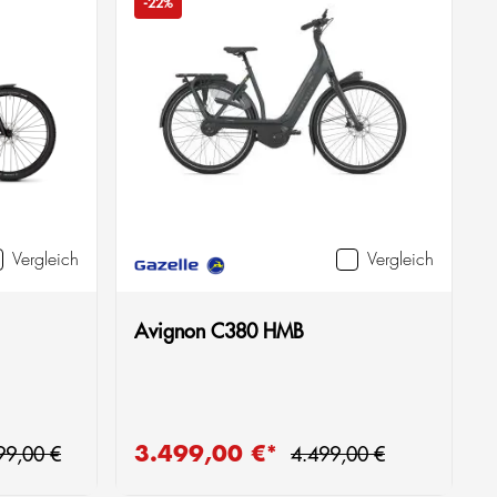
-22%
Vergleich
Vergleich
Avignon C380 HMB
ulärer Preis:
Regulärer Preis:
3.499,00 €*
Verkaufspreis:
V
99,00 €
4.499,00 €