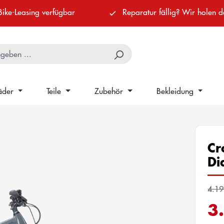
Bike-Leasing verfügbar
Reparatur fällig? Wir holen d
äder
Teile
Zubehör
Bekleidung
Cr
Di
4.19
3