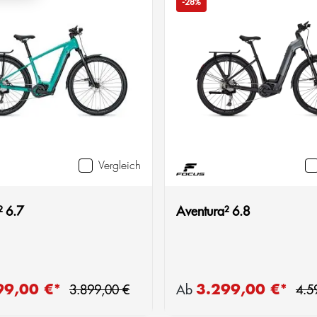
-28%
Vergleich
² 6.7
Aventura² 6.8
Regulärer Preis:
Reg
99,00 €*
3.299,00 €*
reis:
Verkaufspreis:
3.899,00 €
Ab
4.5