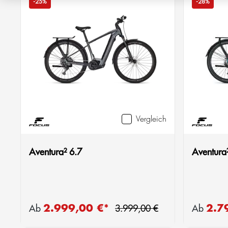
-25%
-28%
Vergleich
Aventura² 6.7
Aventura
Regulärer Preis:
2.999,00 €*
2.7
Verkaufspreis:
Verkaufsp
Ab
3.999,00 €
Ab