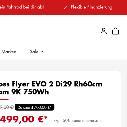
ein Fahrrad bei dir ab!
Flexible Finanzierung
Marken
Sale
oss Flyer EVO 2 Di29 Rh60cm
am 9K 750Wh
9,00 €*
Du sparst 700,00 €*
.499,00 €*
zzgl. 60€ Speditionsversand