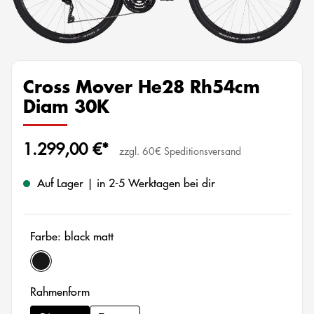
Cross Mover He28 Rh54cm
Diam 30K
1.299,00 €*
zzgl. 60€ Speditionsversand
Auf Lager | in 2-5 Werktagen bei dir
Farbe: black matt
black matt
auswählen
Rahmenform