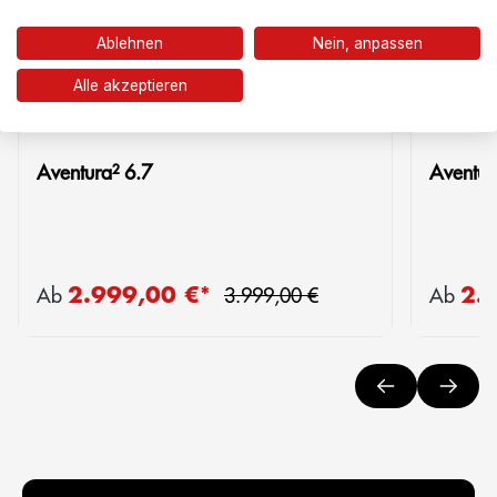
Ablehnen
Nein, anpassen
Alle akzeptieren
Vergleich
Aventura² 6.7
Aventur
Regulärer Preis:
2.999,00 €*
2.
Verkaufspreis:
Verkaufs
Ab
3.999,00 €
Ab