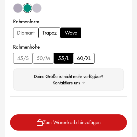
fossilgrey matt
wasabigreen glossy
jetgrey matt
auswählen
Rahmenform
Diamant
Trapez
Wave
auswählen
Rahmenhöhe
45/S
50/M
55/L
60/XL
(Diese Option ist zurzeit nicht verfügbar.)
(Diese Option ist zurzeit nicht verfügbar.)
Deine Größe ist nicht mehr verfügbar?
Kontaktiere uns
(öffnet in neuem Tab)
auswählen
Zum Warenkorb hinzufügen