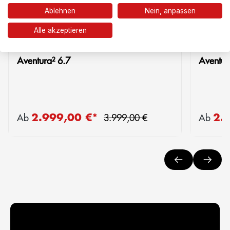
Ablehnen
Nein, anpassen
Vergleich
Alle akzeptieren
Aventura² 6.7
Aventur
Regulärer Preis:
2.999,00 €*
2.
Verkaufspreis:
Verkaufs
Ab
3.999,00 €
Ab