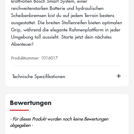
kraftvollen Bosch Smart System, einer
reichweitenstarken Batterie und hydraulischen
Scheibenbremsen bist du auf jedem Terrain bestens
ausgestattet. Die breiten Stollenreifen bieten optimalen
Grip, während die elegante Rahmenplattform in jeder
Umgebung toll aussieht. Starte jetzt dein nächstes
Abenteuer!
Produktnummer:
1016017
Technische Spezifikationen
Bewertungen
New content loaded
- Für dieses Produkt wurden noch keine Bewertungen
abgegeben -