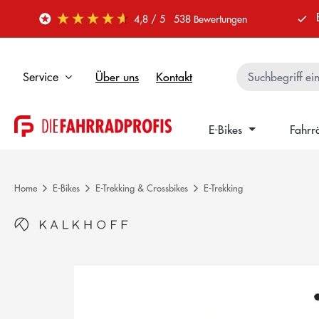
 Hauptinhalt springen
Zur Suche springen
Zur Hauptnavigation springen
4,8
/ 5
538
Bewertungen
Über uns
Kontakt
Service
E-Bikes
Fahrr
Home
E-Bikes
E-Trekking & Crossbikes
E-Trekking