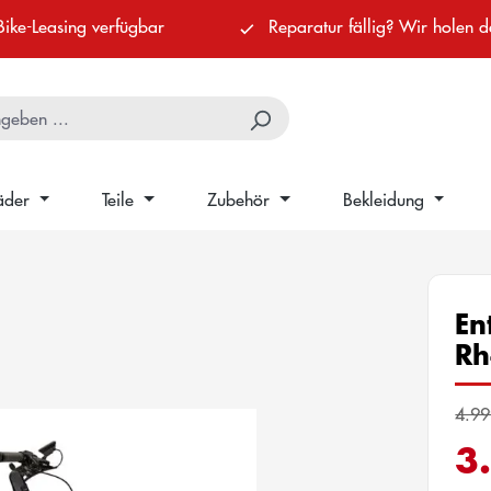
Bike-Leasing verfügbar
Reparatur fällig? Wir holen d
äder
Teile
Zubehör
Bekleidung
En
Rh
4.99
3