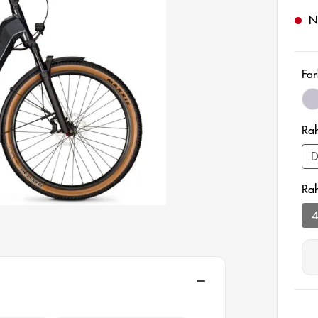
Ni
Far
m
Ra
D
Ra
aus