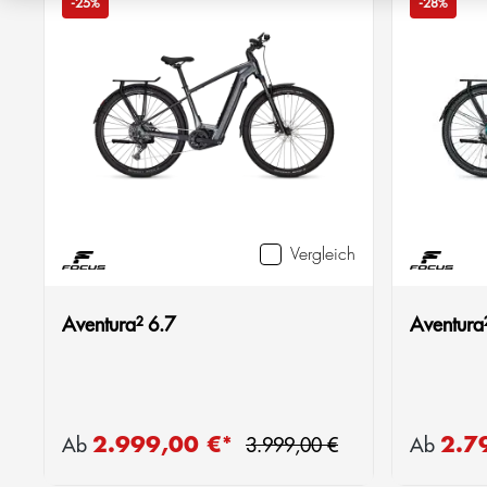
-25%
-28%
Vergleich
Aventura² 6.7
Aventura
Regulärer Preis:
2.999,00 €*
2.7
Verkaufspreis:
Verkaufsp
Ab
3.999,00 €
Ab