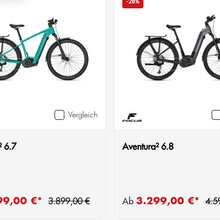
-28%
Vergleich
² 6.7
Aventura² 6.8
Regulärer Preis:
Reg
99,00 €*
3.299,00 €*
reis:
Verkaufspreis:
3.899,00 €
Ab
4.5