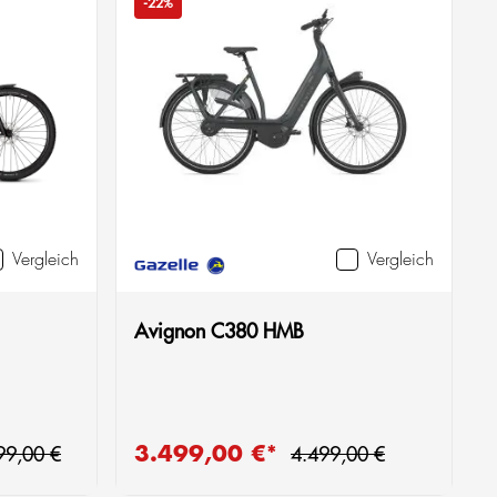
-22%
Vergleich
Vergleich
Avignon C380 HMB
ulärer Preis:
Regulärer Preis:
3.499,00 €*
Verkaufspreis:
V
99,00 €
4.499,00 €