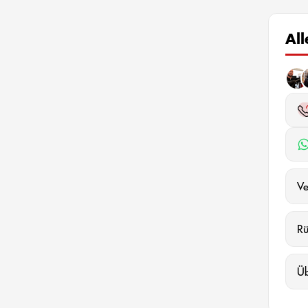
Al
Ve
R
Ü