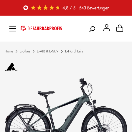
Zum Hauptinhalt springen
4,8
/ 5
543
Bewertungen
Home
E-Bikes
E-ATB & E-SUV
E-Hard Tails