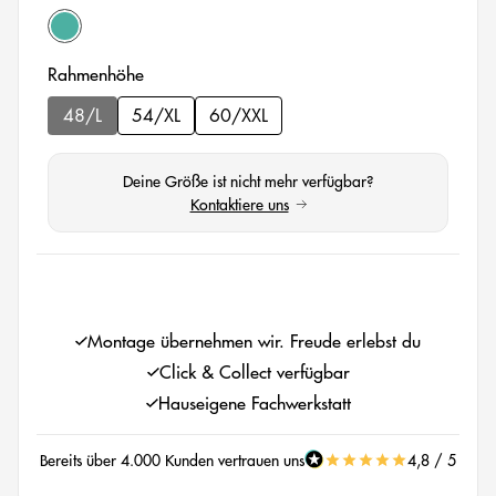
emerald green matt
auswählen
Rahmenhöhe
48/L
54/XL
60/XXL
(Diese Option ist zurzeit nicht verfügbar.)
Deine Größe ist nicht mehr verfügbar?
Kontaktiere uns
(öffnet in neuem Tab)
auswählen
Montage übernehmen wir. Freude erlebst du
Click & Collect verfügbar
Hauseigene Fachwerkstatt
Bereits über 4.000 Kunden vertrauen uns
4,8 / 5