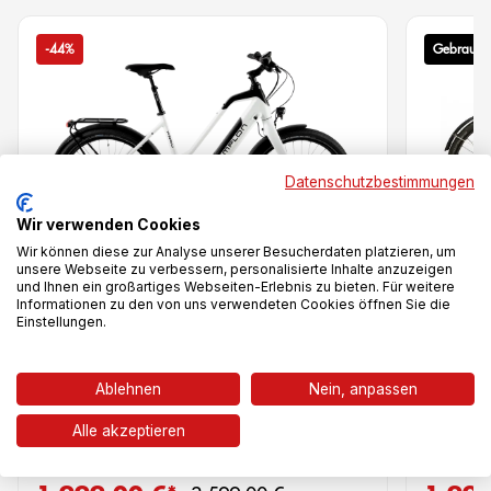
-44%
Gebrauch
Datenschutzbestimmungen
Wir verwenden Cookies
Wir können diese zur Analyse unserer Besucherdaten platzieren, um
unsere Webseite zu verbessern, personalisierte Inhalte anzuzeigen
und Ihnen ein großartiges Webseiten-Erlebnis zu bieten. Für weitere
Vergleich
Informationen zu den von uns verwendeten Cookies öffnen Sie die
Einstellungen.
Kagu Bosch
schwa
Ablehnen
Nein, anpassen
Kalkhof
Alle akzeptieren
Regulärer Preis: