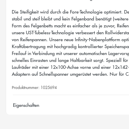
Die Steifigkeit wird durch die Fore-Technologie optimiert. De
stabil und steif bleibt und kein Felgenband benötigt (weite
Form des Felgenbetts macht es einfacher als je zuvor, Reif
unsere UST-Tubeless-Technologie verbessert den Rollwiderst
von Reifenpannen. Unsere neue Infinity-Nabenplattform optim
Kraftübertragung mit hochgradig kontrollierter Speichensp
Freilauf in Verbindung mit unserer automatischen Lagervor
schnelles Einrasten und lange Haltbarkeit sorgt. Speziell fü
Laufräder mit einer 12x100-Achse vorne und einer 12x142-
Adaptern auf Schnellspanner umgerüstet werden. Nur für C
Produktnummer:
1025694
Eigenschaften