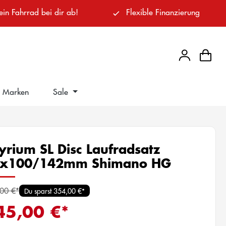
ein Fahrrad bei dir ab!
Flexible Finanzierung
Marken
Sale
yrium SL Disc Laufradsatz
x100/142mm Shimano HG
00 €*
Du sparst 354,00 €*
45,00 €*