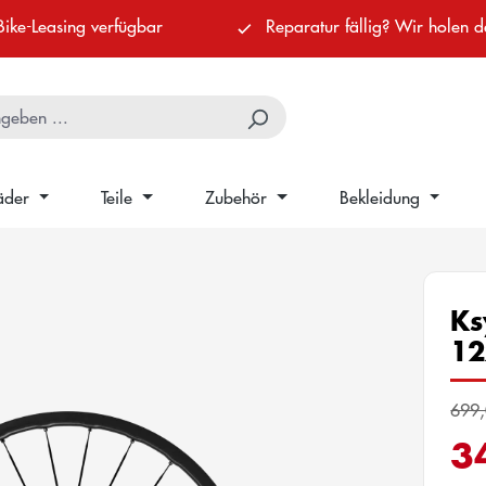
Bike-Leasing verfügbar
Reparatur fällig? Wir holen d
äder
Teile
Zubehör
Bekleidung
Ks
12
699,
3