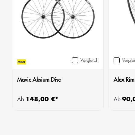
Vergleich
Vergle
Mavic Aksium Disc
Alex Rim
148,00 €*
90,
Regulärer Preis:
Regulärer
Ab
Ab