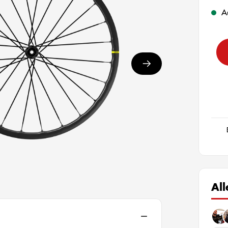
Au
Al