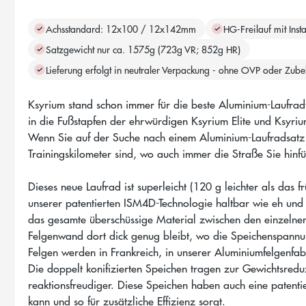
Achsstandard: 12x100 / 12x142mm
HG-Freilauf mit Inst
Satzgewicht nur ca. 1575g (723g VR; 852g HR)
Lieferung erfolgt in neutraler Verpackung - ohne OVP oder Zub
Ksyrium stand schon immer für die beste Aluminium-Laufradt
in die Fußstapfen der ehrwürdigen Ksyrium Elite und Ksyri
Wenn Sie auf der Suche nach einem Aluminium-Laufradsat
Trainingskilometer sind, wo auch immer die Straße Sie hinfüh
Dieses neue Laufrad ist superleicht (120 g leichter als das 
unserer patentierten ISM4D-Technologie haltbar wie eh und 
das gesamte überschüssige Material zwischen den einzelnen
Felgenwand dort dick genug bleibt, wo die Speichenspannun
Felgen werden in Frankreich, in unserer Aluminiumfelgenfabri
Die doppelt konifizierten Speichen tragen zur Gewichtsred
reaktionsfreudiger. Diese Speichen haben auch eine patentie
kann und so für zusätzliche Effizienz sorgt.