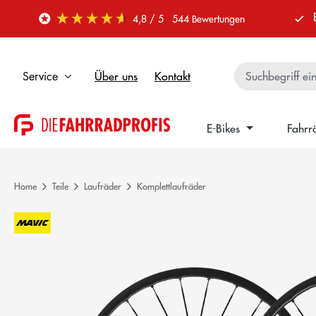
 Hauptinhalt springen
Zur Suche springen
Zur Hauptnavigation springen
4,8
/ 5
544
Bewertungen
Über uns
Kontakt
Service
E-Bikes
Fahrr
Home
Teile
Laufräder
Komplettlaufräder