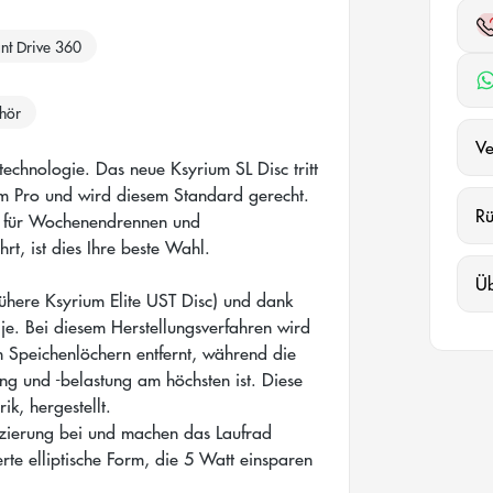
ant Drive 360
ehör
Ve
echnologie. Das neue Ksyrium SL Disc tritt
um Pro und wird diesem Standard gerecht.
R
z für Wochenendrennen und
rt, ist dies Ihre beste Wahl.
Ü
frühere Ksyrium Elite UST Disc) und dank
je. Bei diesem Herstellungsverfahren wird
 Speichenlöchern entfernt, während die
g und -belastung am höchsten ist. Diese
k, hergestellt.
uzierung bei und machen das Laufrad
rte elliptische Form, die 5 Watt einsparen