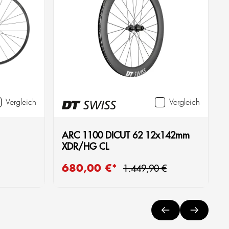
Vergleich
Vergleich
ARC 1100 DICUT 62 12x142mm
XDR/HG CL
Regulärer Preis:
680,00 €*
Verkaufspreis:
R
1.449,90 €