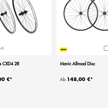
ich
s CXD4 28
Mavic Allroad Disc
00 €*
148,00 €*
 Preis:
Regulärer Preis:
Ab