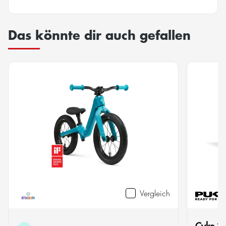
Das könnte dir auch gefallen
Vergleich
Cyke 20