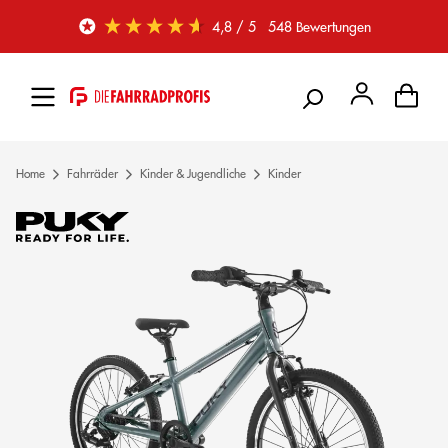
Zum Hauptinhalt springen
4,8
/ 5
548
Bewertungen
Home
Fahrräder
Kinder & Jugendliche
Kinder