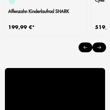
türkis
Affenzahn Kinderlaufrad SHARK
199,99 €*
519,9
Regulärer Preis:
Reguläre