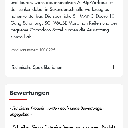
und Touren. Dank des innovativen All-Up-Vorbaus ist
der Lenker dabei in Sekundenschnelle werkzeuglos
höhenverstellbar. Die sportliche SHIMANO Deore 10-
Gang-Schaltung, SCHWALBE Marathon Reifen und der
bequeme Comodoro-Sattel runden die Ausstattung
sinnvoll ab.
Produktnummer:
1010295
Technische Spezifikationen
Bewertungen
New content loaded
- Für dieses Produkt wurden noch keine Bewertungen
abgegeben -
Schreiben Sie als Erste eine Bewertung zu diesem Produkt