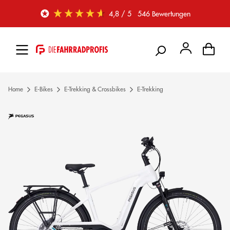
Zum Hauptinhalt springen
4,8
/ 5
546
Bewertungen
Home
E-Bikes
E-Trekking & Crossbikes
E-Trekking