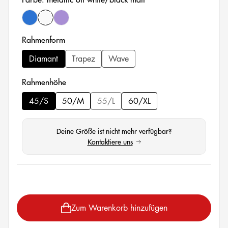
saphire black/black matt
metallic off-white/black matt
dark berry matt/black matt
auswählen
Rahmenform
Diamant
Trapez
Wave
auswählen
Rahmenhöhe
45/S
50/M
55/L
60/XL
(Diese Option ist zurzeit nicht verfügbar.
Deine Größe ist nicht mehr verfügbar?
Kontaktiere uns
(öffnet in neuem Tab)
auswählen
Zum Warenkorb hinzufügen