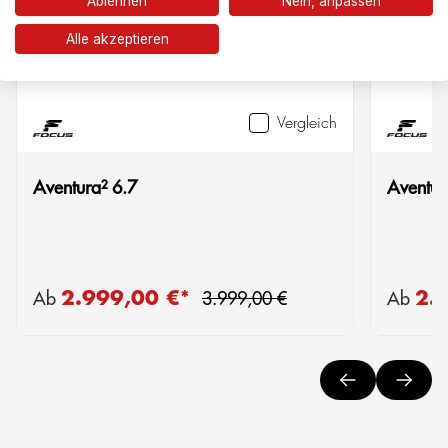
Ablehnen
Nein, anpassen
Alle akzeptieren
Vergleich
Aventura² 6.7
Aventur
Regulärer Preis:
2.999,00 €*
2.
Verkaufspreis:
Verkaufs
Ab
3.999,00 €
Ab