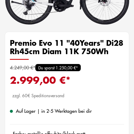
Premio Evo 11 "40Years" Di28
Rh45cm Diam 11K 750Wh
4.249,00 €*
Du sparst 1.250,00 €*
2.999,00 €*
zzgl. 60€ Speditionsversand
Auf Lager | in 2-5 Werktagen bei dir
Farbe: metallic off-white/black matt