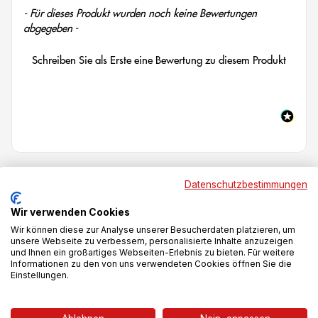
New content loaded
- Für dieses Produkt wurden noch keine Bewertungen
abgegeben -
Schreiben Sie als Erste eine Bewertung zu diesem Produkt
Das könnte dir auch gefallen
Datenschutzbestimmungen
Wir verwenden Cookies
Wir können diese zur Analyse unserer Besucherdaten platzieren, um
-25%
-28%
unsere Webseite zu verbessern, personalisierte Inhalte anzuzeigen
und Ihnen ein großartiges Webseiten-Erlebnis zu bieten. Für weitere
Informationen zu den von uns verwendeten Cookies öffnen Sie die
Einstellungen.