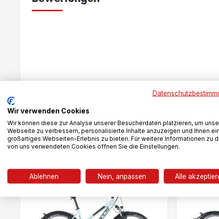
New content loaded
Datenschutzbestimm
Wir verwenden Cookies
Wir können diese zur Analyse unserer Besucherdaten platzieren, um unse
Webseite zu verbessern, personalisierte Inhalte anzuzeigen und Ihnen ei
Das könnte dir auch gefallen
großartiges Webseiten-Erlebnis zu bieten. Für weitere Informationen zu 
von uns verwendeten Cookies öffnen Sie die Einstellungen.
Ablehnen
Nein, anpassen
Alle akzeptie
-14%
-13%