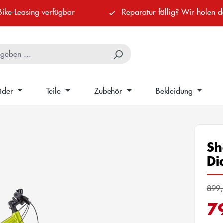
Bike-Leasing verfügbar
Reparatur fällig? Wir holen d
äder
Teile
Zubehör
Bekleidung
Sh
Di
899,
7