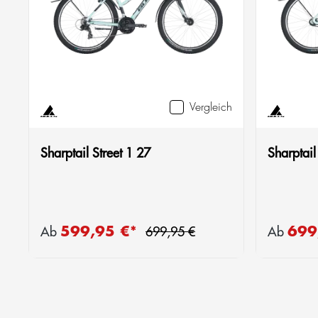
Vergleich
Sharptail Street 1 27
Sharptail
Regulärer Preis:
599,95 €*
699
Verkaufspreis:
Verkaufsp
Ab
699,95 €
Ab