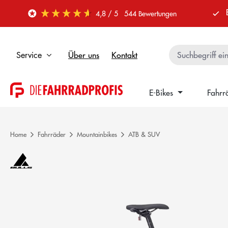
 Hauptinhalt springen
Zur Suche springen
Zur Hauptnavigation springen
4,8
/ 5
544
Bewertungen
Über uns
Kontakt
Service
E-Bikes
Fahrr
Home
Fahrräder
Mountainbikes
ATB & SUV