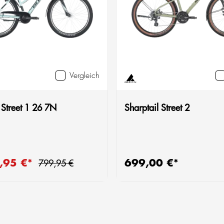
Vergleich
 Street 1 26 7N
Sharptail Street 2
Regulärer Preis:
,95 €*
699,00 €*
reis:
Regulärer Preis:
799,95 €