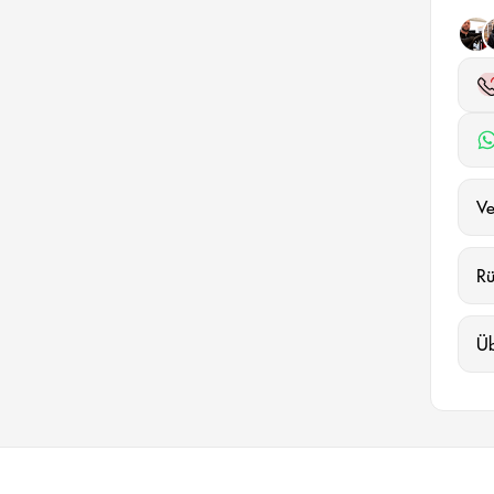
Ve
R
Ü