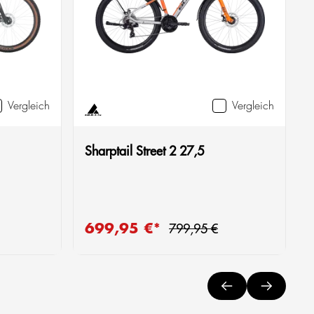
Vergleich
Vergleich
Sharptail Street 2 27,5
Regulärer Preis:
699,95 €*
Verkaufspreis:
R
799,95 €