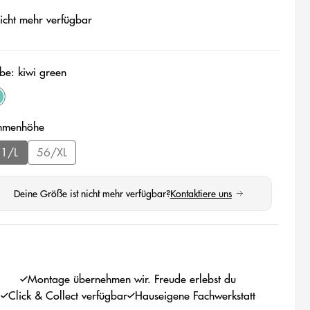
cht mehr verfügbar
be: kiwi green
Diese Option ist zurzeit nicht verfügbar.)
iwi green
auswählen
hmenhöhe
51/L
56/XL
(Diese Option ist zurzeit nicht verfügbar.)
(Diese Option ist zurzeit nicht verfügbar.)
Deine Größe ist nicht mehr verfügbar?
Kontaktiere uns
(öffnet in neuem Tab)
wählen
Montage übernehmen wir. Freude erlebst du
Click & Collect verfügbar
Hauseigene Fachwerkstatt