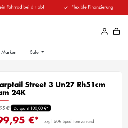
ein Fahrrad bei dir ab!
Flexible Finanzierung
Marken
Sale
arptail Street 3 Un27 Rh51cm
am 24K
95 €*
Du sparst 100,00 €*
99,95 €*
zzgl. 60€ Speditionsversand