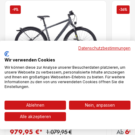
-9%
-36%
Datenschutzbestimmungen
Wir verwenden Cookies
Wir können diese zur Analyse unserer Besucherdaten platzieren, um
unsere Webseite zu verbessern, personalisierte Inhalte anzuzeigen
und Ihnen ein großartiges Webseiten-Erlebnis zu bieten. Für weitere
Vergleich
Informationen zu den von uns verwendeten Cookies öffnen Sie die
Einstellungen.
Cross Street
Entice 
Ablehnen
Nein, anpassen
Alle akzeptieren
Regulärer Preis:
979,95 €*
69
Verkaufspreis:
Verkaufs
1.079,95 €
Ab