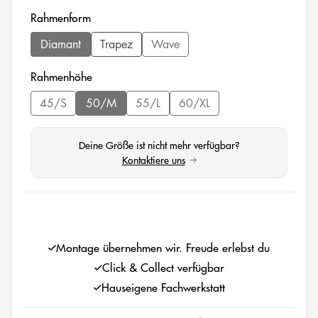
auswählen
Rahmenform
Diamant
Trapez
Wave
(Diese Option ist zurzeit nicht verfügbar.)
(Diese Option ist zurzeit nicht verfüg
auswählen
Rahmenhöhe
45/S
50/M
55/L
60/XL
(Diese Option ist zurzeit nicht verfügbar.)
(Diese Option ist zurzeit nicht verfügbar.)
(Diese Option ist zurzeit nicht verfügbar.
(Diese Option ist zurzeit nicht
Deine Größe ist nicht mehr verfügbar?
Kontaktiere uns
(öffnet in neuem Tab)
auswählen
Montage übernehmen wir. Freude erlebst du
Click & Collect verfügbar
Hauseigene Fachwerkstatt