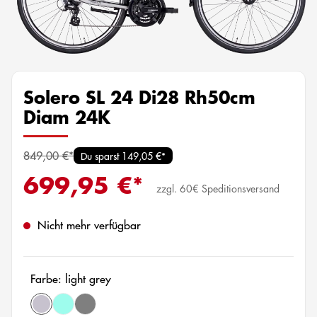
Solero SL 24 Di28 Rh50cm
Diam 24K
849,00 €*
Du sparst 149,05 €*
699,95 €*
zzgl. 60€ Speditionsversand
Nicht mehr verfügbar
Farbe: light grey
(Diese Option ist zurzeit nicht verfügbar.)
(Diese Option ist zurzeit nicht verfügbar.)
light grey
chrome petrol
black