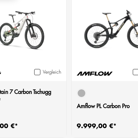
Vergleich
tain 7 Carbon Tschugg
schwarz
e
Amflow PL Carbon Pro
00 €*
9.999,00 €*
 Preis:
Regulärer Preis: