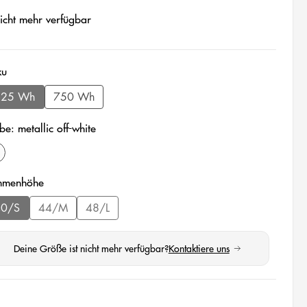
cht mehr verfügbar
auswählen
ku
625 Wh
750 Wh
(Diese Option ist zurzeit nicht verfügbar.)
be: metallic off-white
etallic off-white
auswählen
hmenhöhe
40/S
44/M
48/L
(Diese Option ist zurzeit nicht verfügbar.)
(Diese Option ist zurzeit nicht verfügbar.)
(Diese Option ist zurzeit nicht verfügbar.)
Deine Größe ist nicht mehr verfügbar?
Kontaktiere uns
(öffnet in neuem Tab)
wählen