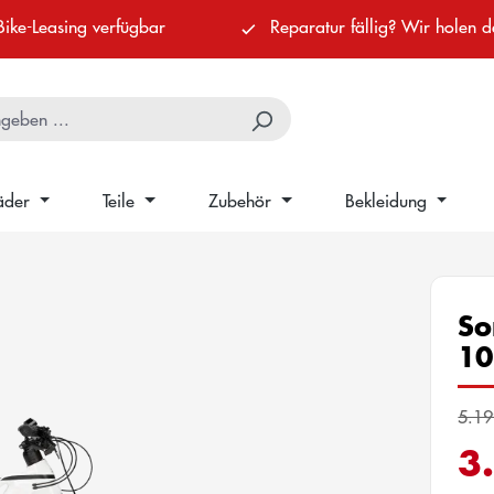
Bike-Leasing verfügbar
Reparatur fällig? Wir holen d
äder
Teile
Zubehör
Bekleidung
So
1
5.19
3