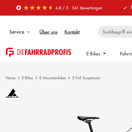
 Hauptinhalt springen
Zur Suche springen
Zur Hauptnavigation springen
4,8
/ 5
541
Bewertungen
Über uns
Kontakt
Service
E-Bikes
Fahrr
Home
E-Bikes
E-Mountainbikes
E-Full Suspension