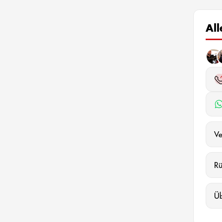
Al
Ve
R
Ü