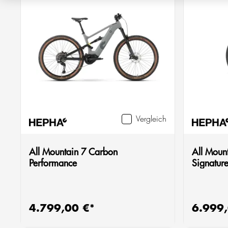
Vergleich
All Mountain 7 Carbon
All Moun
Performance
Signatur
4.799,00 €*
6.999,
Regulärer Preis:
Regulärer