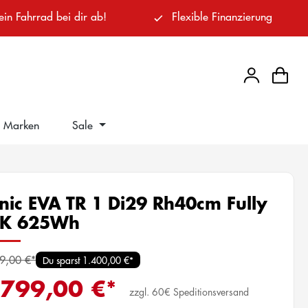
ein Fahrrad bei dir ab!
Flexible Finanzierung
Marken
Sale
nic EVA TR 1 Di29 Rh40cm Fully
0K 625Wh
9,00 €*
Du sparst 1.400,00 €*
.799,00 €*
zzgl. 60€ Speditionsversand