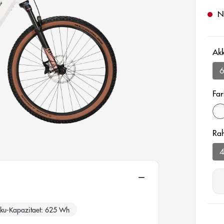
Ni
Ak
Far
m
Ra
aus
ku-Kapazitaet
625 Wh