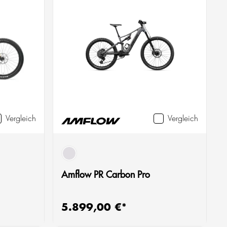
Vergleich
Vergleich
grau
Amflow PR Carbon Pro
5.899,00 €*
Regulärer Preis:
R