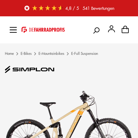
Zum Hauptinhalt springen
4,8
/ 5
541
Bewertungen
Home
E-Bikes
E-Mountainbikes
E-Full Suspension