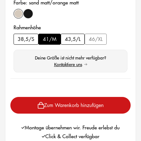
Farbe: sand matt/orange matt
sand matt/orange matt
metallic black/green
auswählen
Rahmenhöhe
38,5/S
41/M
43,5/L
46/XL
(Diese Option ist zurzeit
Deine Größe ist nicht mehr verfügbar?
Kontaktiere uns
(öffnet in neuem Tab)
auswählen
Zum Warenkorb hinzufügen
Montage übernehmen wir. Freude erlebst du
Click & Collect verfügbar