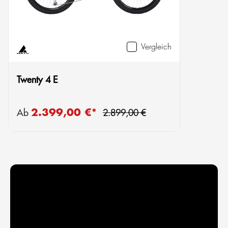
Vergleich
Twenty 4 E
Regulärer Preis:
2.399,00 €*
Verkaufspreis:
Ab
2.899,00 €