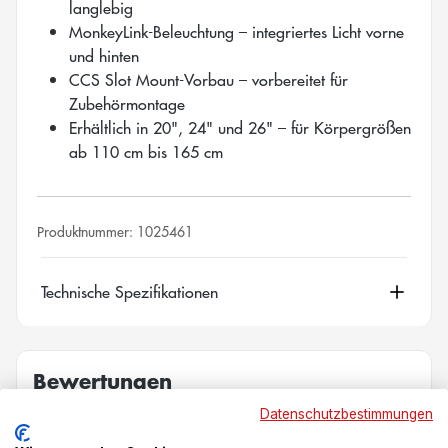
langlebig
MonkeyLink-Beleuchtung – integriertes Licht vorne
und hinten
CCS Slot Mount-Vorbau – vorbereitet für
Zubehörmontage
Erhältlich in 20", 24" und 26" – für Körpergrößen
ab 110 cm bis 165 cm
Produktnummer:
1025461
Technische Spezifikationen
Bewertungen
Datenschutzbestimmungen
New content loaded
- Für dieses Produkt wurden noch keine Bewertungen