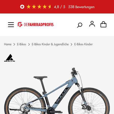
Zum Hauptinhalt springen
4,8
/ 5
538
Bewertungen
Home
E-Bikes
E-Bikes Kinder & Jugendliche
E-Bikes Kinder