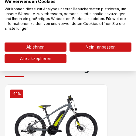
Wir verwenden Cookies
abgegeben -
Wir können diese zur Analyse unserer Besucherdaten platzieren, um
unsere Webseite zu verbessern, personalisierte Inhalte anzuzeigen
Schreiben Sie als Erste eine Bewertung zu diesem Produkt
und Ihnen ein großartiges Webseiten-Erlebnis zu bieten. Für weitere
Informationen zu den von uns verwendeten Cookies öffnen Sie die
Einstellungen.
Ablehnen
Nein, anpassen
Alle akzeptieren
Das könnte dir auch gefallen
-11%