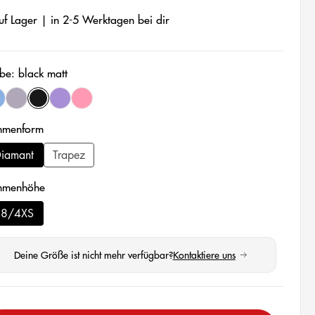
f Lager | in 2-5 Werktagen bei dir
be: black matt
Diese Option ist zurzeit nicht verfügbar.)
ID blue
light grey
black matt
dark purple matt
fuchsia purple matt
auswählen
hmenform
iamant
Trapez
auswählen
hmenhöhe
28/4XS
Deine Größe ist nicht mehr verfügbar?
Kontaktiere uns
(öffnet in neuem Tab)
wählen