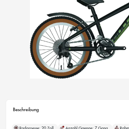
Beschreibung
Radgroesse
20 Zoll
Anzahl Gaenge
7 Gang
Rahm