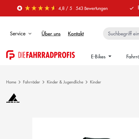
 Hauptinhalt springen
Zur Suche springen
Zur Hauptnavigation springen
4,8
/ 5
543
Bewertungen
Über uns
Kontakt
Service
E-Bikes
Fahrr
Home
Fahrräder
Kinder & Jugendliche
Kinder