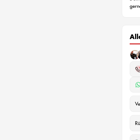
gern
Al
Ve
R