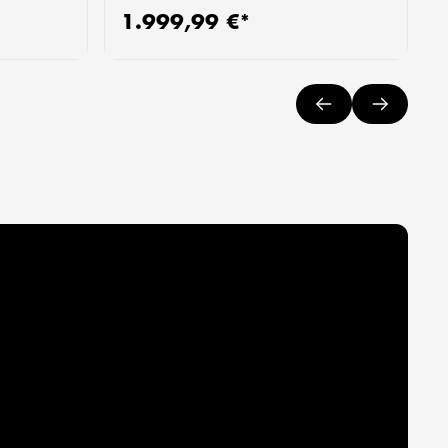
1.999,99 €*
Regulärer Preis:
R