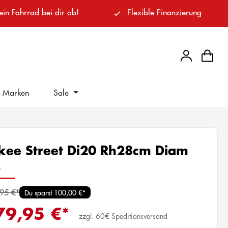
ein Fahrrad bei dir ab!
Flexible Finanzierung
Marken
Sale
kee Street Di20 Rh28cm Diam
K
95 €*
Du sparst 100,00 €*
79,95 €*
zzgl. 60€ Speditionsversand