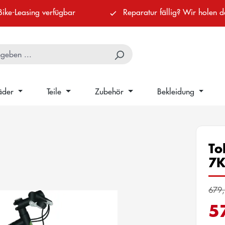
Bike-Leasing verfügbar
Reparatur fällig? Wir holen d
äder
Teile
Zubehör
Bekleidung
To
7
679,
5