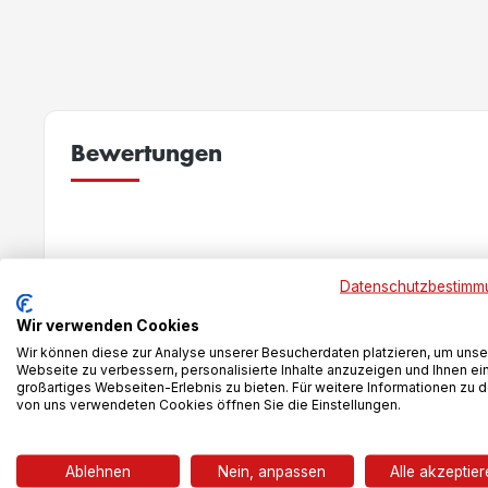
Bewertungen
New content loaded
Datenschutzbestimm
Wir verwenden Cookies
Wir können diese zur Analyse unserer Besucherdaten platzieren, um unse
Webseite zu verbessern, personalisierte Inhalte anzuzeigen und Ihnen ei
großartiges Webseiten-Erlebnis zu bieten. Für weitere Informationen zu 
von uns verwendeten Cookies öffnen Sie die Einstellungen.
Das könnte dir auch gefallen
Ablehnen
Nein, anpassen
Alle akzeptie