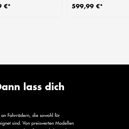
9 €*
599,99 €*
 Preis:
Regulärer Preis:
ann lass dich
l an Fahrrädern, die sowohl für
eeignet sind. Von preiswerten Modellen