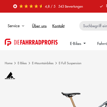
 Hauptinhalt springen
Zur Suche springen
Zur Hauptnavigation springen
4,8
/ 5
543
Bewertungen
Über uns
Kontakt
Service
E-Bikes
Fahrr
Home
E-Bikes
E-Mountainbikes
E-Full Suspension