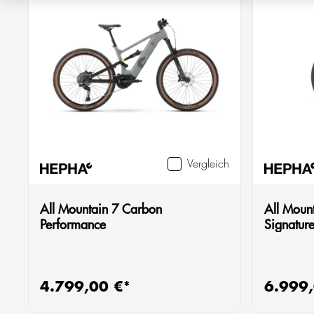
Vergleich
All Mountain 7 Carbon
All Moun
Performance
Signatur
4.799,00 €*
6.999,
Regulärer Preis:
Regulärer