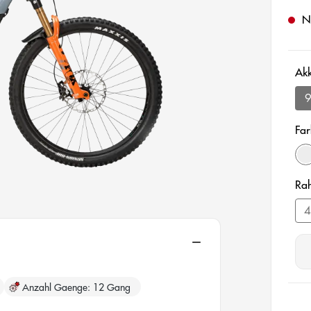
Ni
Ak
Far
(
d
Ra
4
aus
Anzahl Gaenge
12 Gang