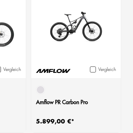
Vergleich
Vergleich
grau
Amflow PR Carbon Pro
5.899,00 €*
Regulärer Preis:
R