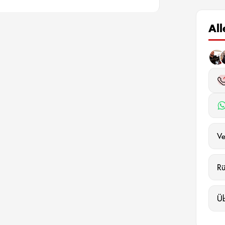
Al
Ve
R
Ü