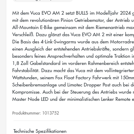
Mit dem Vuca EVO AM 2 setzt BULLS im Modelljahr 2024 gl
mit dem revolutionären Pinion Getriebemotor, der Antrieb u
All-Mountain E-Bike gemeinsam mit dem Riemenantrieb ma
Verschleiß. Dazu glänzt das Vuca EVO AM 2 mit einer komp
Die Basis des 4-Link-Swingarms wurde aus dem Motorradrenn
einen Ausgleich der entstehenden Antriebskräfte, sondern gle
besonders feines Ansprechverhalten und optimale Traktio
1,8 Zoll Gabelstandard im vorderen Rahmenbereich entste
Fahrstabilität. Dazu macht das Vuca mit dem vollintegrierte
Wattstunden, seinem Fox Float Factory Fahrwerk mit 150
Scheibenbremsanlage und Limotec Dropper Post auch bei de
Kompromisse. Auch bei der Steuerung des Antriebs wurde mi
Master Node LED und der minimalistischen Lenker Remote ei
Produktnummer:
1013752
Technische Spezifikationen