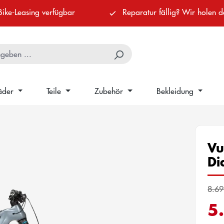
Bike-Leasing verfügbar
Reparatur fällig? Wir holen d
äder
Teile
Zubehör
Bekleidung
Vu
Di
8.69
5