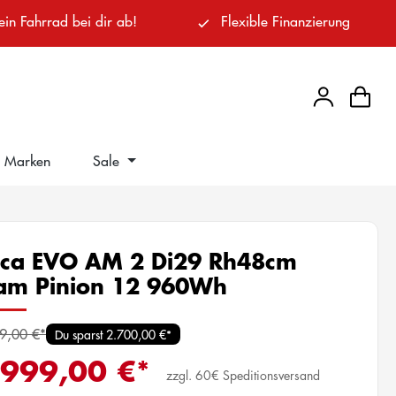
ein Fahrrad bei dir ab!
Flexible Finanzierung
Marken
Sale
ca EVO AM 2 Di29 Rh48cm
am Pinion 12 960Wh
9,00 €*
Du sparst 2.700,00 €*
.999,00 €*
zzgl. 60€ Speditionsversand