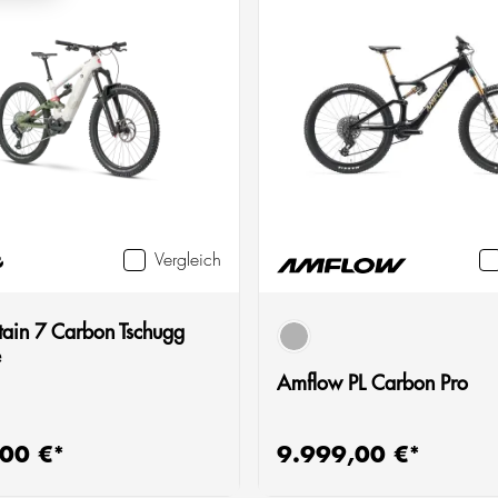
Vergleich
tain 7 Carbon Tschugg
schwarz
e
Amflow PL Carbon Pro
00 €*
9.999,00 €*
 Preis:
Regulärer Preis: